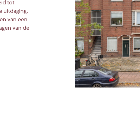
id tot
 uitdaging:
beheer zorgeloos.
len van een
nagen van de
? Neem
contact
op voor