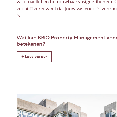
wij proactief en betrouwbaar vastgoedbeheer. O
zodat jij zeker weet dat jouw vastgoed in vert
is.
Wat kan BRiQ Property Management voor
betekenen?
Maatwerk vastgoedbeheer
Bij BRiQ Property Management passen we 
op jouw specifieke doelen door middel va
oplossingen.
Administratie & contractmanagem
financieel zorgeloos
Denk hierbij aan huurovereenkomsten, betal
die nodig zijn voor goed vastgoedbeheer.