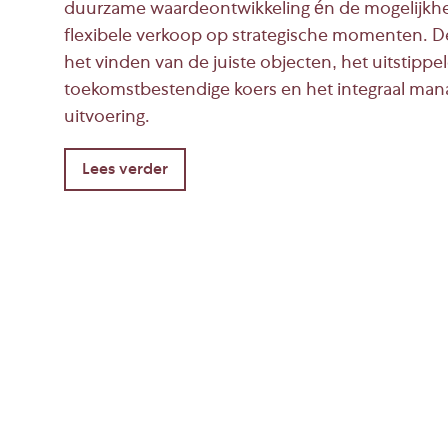
duurzame waardeontwikkeling én de mogelijkhe
flexibele verkoop op strategische momenten. De
Met BRiQ Property Management wordt vastgoed
het vinden van de juiste objecten, het uitstippe
Betrouwbaar. Betrokken. Ervaren.
toekomstbestendige koers en het integraal ma
Rethinking Real Estate.
uitvoering.
Benieuwd wat wij voor jou kunnen betekenen
meer informatie.