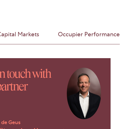
apital Markets
Occupier Performance
in touch with
partner
 de Geus