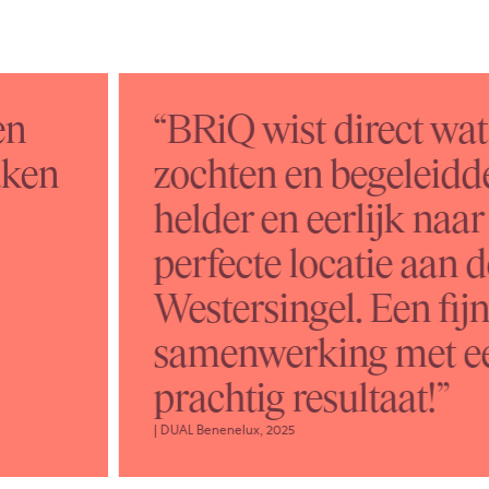
en
“BRiQ wist direct wa
aken
zochten en begeleidd
helder en eerlijk naar
perfecte locatie aan d
Westersingel. Een fij
samenwerking met e
prachtig resultaat!”
| DUAL Benenelux, 2025