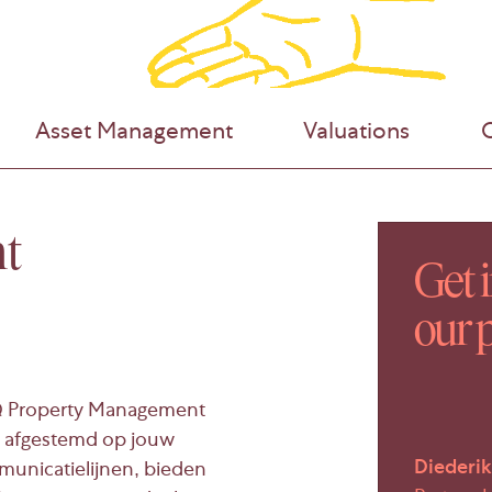
Asset Management
Valuations
C
t
Get 
our 
RiQ Property Management
is afgestemd op jouw
Diederik
municatielijnen, bieden