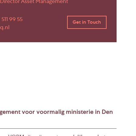
| Director Asset Management
 511 99 55
q.nl
ement voor voormalig ministerie in Den