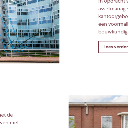
In opdracht 
ensten
assetmanage
kantoorgebou
perty Management regelt
een voormali
bouwkundig a
rtages
s heb jij altijd inzicht in
ering
ring van het Meerjaren
 zorgeloze en efficiënte
met de
onderhoud en het efficiënt
uwen met