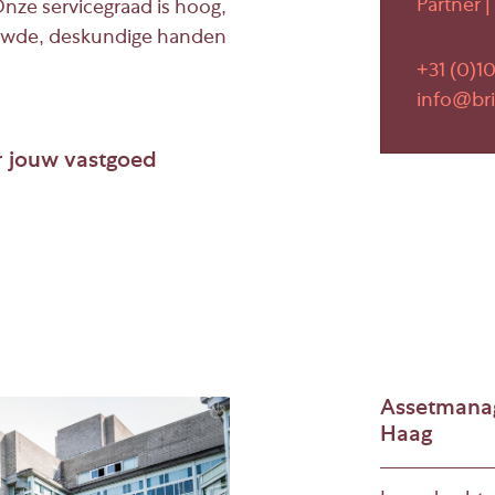
Partner 
nze servicegraad is hoog,
rouwde, deskundige handen
+31 (0)10
info@bri
 jouw vastgoed
ons vastgoedbeheer aan
n op maat gemaakte
ent: juridisch en
Assetmanag
Haag
ingen en alle contracten