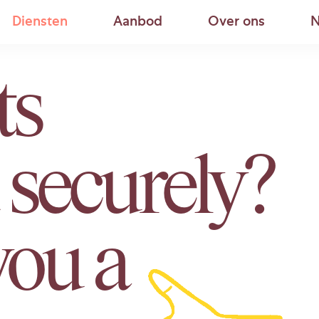
Diensten
Aanbod
Over ons
N
ts
securely?
you a