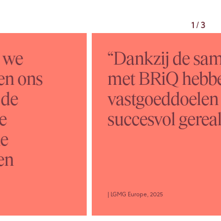
1
/
3
t we
“Dankzij de sa
en ons
met BRiQ hebb
 de
vastgoeddoelen 
e
succesvol gereal
ne
en
| LGMG Europe, 2025