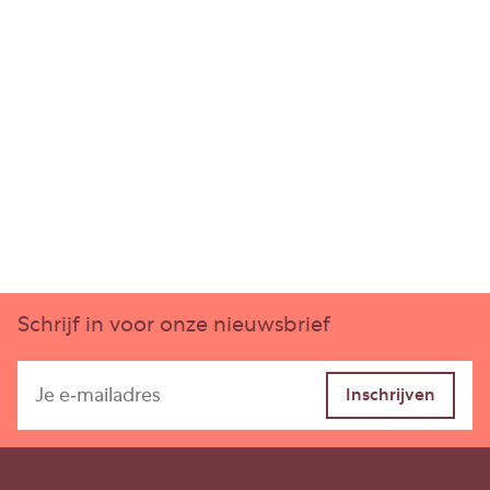
Huurprijs
€ 498.000,– per jaar.
Bovengenoemde huurprijs is exclusief BTW,
Vierpolders
servicekosten en BTW over de servicekosten.
Seggelant-Noord 7 h
Bedrijfsruimte
118 m²
Servicekosten
Verhuurder en huurder zullen gezamenlijk
overeenstemming bereiken over het pakket aan
leveringen en diensten wat verhuurder zal
uitvoeren.
Schrijf in voor onze nieuwsbrief
Betaling
Huur te voldoen bij vooruitbetaling per maand.
Aanvaarding