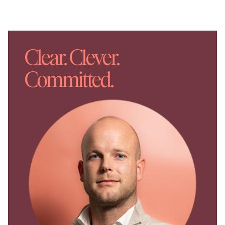
bedrijfsomgeving.
Bereikbaarheid
De bereikbaarheid van het object is uitstekend
Clear. Clever.
vanwege de ligging nabij de Rijksweg A15. Via de
rondweg in Ridderkerk heeft het object ook een
Committed.
goede aansluiting met de Rijksweg A16 en
Rotterdam. Tevens is het object goed toegankelijk
met het openbaar vervoer.
Oppervlakte/indeling
Ca. 4.661 m² bedrijfsruimte op de begane grond;
Ca. 80 m² opslagruimte op de entresolvloer;
Ca. 424 m² kantoorruimte op de begane grond;
Ca. 414 m² kantoorruimte op de 1e verdieping;
totaal 12 parkeerplaatsen op eigen terrein.