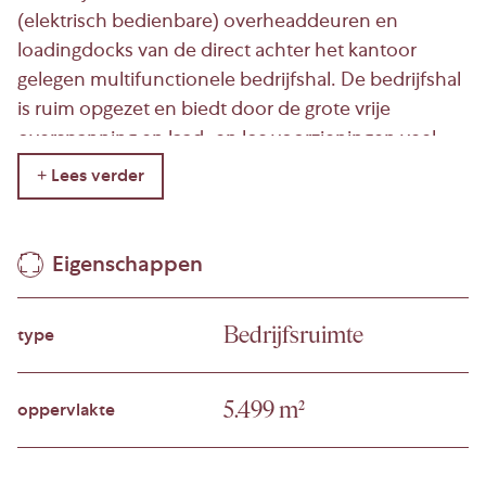
(elektrisch bedienbare) overheaddeuren en
loadingdocks van de direct achter het kantoor
gelegen multifunctionele bedrijfshal. De bedrijfshal
is ruim opgezet en biedt door de grote vrije
overspanning en laad- en los voorzieningen veel
indelingsvrijheid.
Locatie
Bedrijventerrein Donkersloot ligt in het oostelijk
Eigenschappen
deel van Ridderkerk. Het terrein bevindt zich net
ten zuiden van de Nieuwe Maas, het grootste en
Bedrijfsruimte
type
meest veelzijdige bedrijventerrein van Ridderkerk
met ruim 100 hectare. Het terrein biedt een
uitstekende mix van grote internationale
5.499 m²
oppervlakte
ondernemingen en kleinere lokale bedrijven, wat
zorgt voor een dynamische en professionele