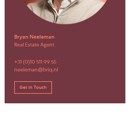
Voormelde oppervlakten zijn zo secuur mogelijk
vastgesteld, doch mogen niet worden aangemerkt
als verhuurbare oppervlakte zoals gedefinieerd
door het Nederlands Normalisatie-instituut in
bijlage B van NEN 2580.
Bryan Neeleman
Onder- danwel overmaat van het metrage zal
Real Estate Agent
nimmer (kunnen) leiden tot enige verrekening van
de huurprijs en/of eventuele kosten bijkomende
+31 (0)10 511 99 55
leveringen en diensten, tijdens de periode van deze
neeleman@briq.nl
huurovereenkomst met inbegrip van eventuele
verlenging(en) hiervan.
Opleveringsniveau
Voorzieningen/specificaties:
Kantoorruimte:
– ruimte ontvangsthal/entree met tochtportaal en
trapopgang naar de 1e verdieping;