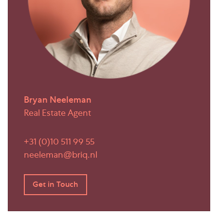
vervoer. Via de nabijgelegen uitvalswegen A12, A13
en N470 zijn steden als Rotterdam, Den Haag, Delft
en Zoetermeer snel bereikbaar. Ook met het
openbaar vervoer is de locatie goed ontsloten:
metrostation Pijnacker Centrum (RandstadRail E)
bevindt zich op korte afstand en biedt directe
verbindingen richting Den Haag en Rotterdam.
Daarnaast zijn diverse busverbindingen in de
Bryan Neeleman
directe omgeving beschikbaar.
Real Estate Agent
Oppervlakte/indeling
+31 (0)10 511 99 55
Ca. 39 m² op de begane grond
neeleman@briq.nl
Ca. 39 m² op de 1e verdieping
Voormelde oppervlakten zijn zo secuur mogelijk
vastgesteld, doch mogen niet worden aangemerkt
als verhuurbare oppervlakte zoals gedefinieerd