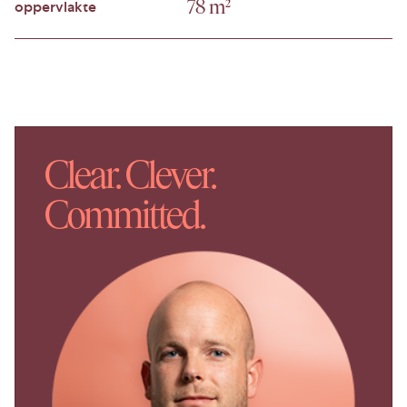
78 m²
oppervlakte
verhuurder.
Locatie
De Weteringweg is gelegen op een strategische
locatie op bedrijventerrein De Boezem in Pijnacker.
De omgeving kenmerkt zich door een mix van
Clear. Clever.
bedrijvigheid, logistiek en lokale voorzieningen.
Dankzij de centrale ligging tussen Rotterdam, Den
Committed.
Haag en Delft vormt deze locatie een uitstekende
uitvalsbasis voor ondernemers en bedrijven die
waarde hechten aan bereikbaarheid en
representativiteit.
Bereikbaarheid
De Weteringweg in Pijnacker is uitstekend
bereikbaar, zowel per auto als met het openbaar