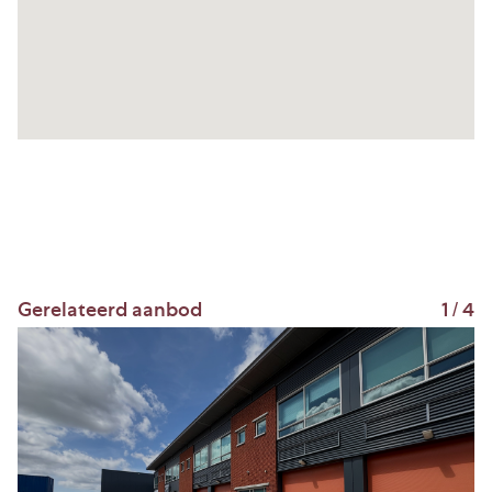
– glad afgewerkte betonnen verdiepingsvloer (max.
vloerbelasting 400 kg/m²);
– buitengevels uitgevoerd in geïsoleerde
sandwichpanelen v.v. verticale houten geveldelen
(Rc-waarde 4,7 m² K/W);
– aluminium kozijnen met isolerende beglazing
(HR++) en SKG** veiligheidsloten;
– unitscheidende wanden van prefab
betonelementen;
– geïsoleerd staaldak met pvc-dakbedekking;
Gerelateerd aanbod
1
/
4
– elektrisch bedienbare overheaddeur van 3 x 3,2 m
(bxh);
– reclamepaneel aan de gevel;
– meterkast met aansluitingen voor elektra (3x25A),
water en data;
– wettelijk verplichte brandblusmiddelen.