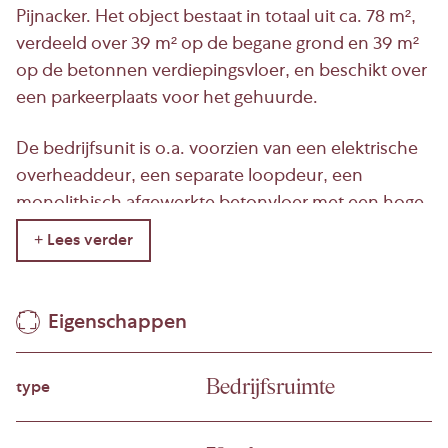
Pijnacker. Het object bestaat in totaal uit ca. 78 m²,
verdeeld over 39 m² op de begane grond en 39 m²
op de betonnen verdiepingsvloer, en beschikt over
een parkeerplaats voor het gehuurde.
De bedrijfsunit is o.a. voorzien van een elektrische
overheaddeur, een separate loopdeur, een
monolithisch afgewerkte betonvloer met een hoge
maximale vloerbelasting van ca. 1.000 kg/m² en een
betonnen verdiepingsvloer. De vrije hoogte op de
begane grond bedraagt ca. 3,50m.
Eigenschappen
De verdiepingsvloer is volledig naar wens in te
richten en af te werken, afhankelijk van het
Bedrijfsruimte
beoogde gebruik. In overleg met de verhuurder
type
kunnen (tegen een meerprijs) aanvullende
voorzieningen worden gerealiseerd door de