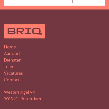
Aanvaarding
Per direct beschikbaar.
Huurtermijn
5 jaar met verlengingsperioden van 5 jaar. Ieder
ander termijn in overleg.
Home
Huurprijsaanpassing
Aanbod
Jaarlijks, voor het eerst één jaar na datum
Diensten
huuringang, op basis van de wijziging van het
Team
prijsindexcijfer volgens de consumentenprijsindex
Vacatures
(CPI) reeks CPI-Alle Huishoudens (2025=100),
Contact
gepubliceerd door het Centraal Bureau voor de
Statistiek (CBS).
Westersingel 94
3015 LC, Rotterdam
Zekerheidsstelling