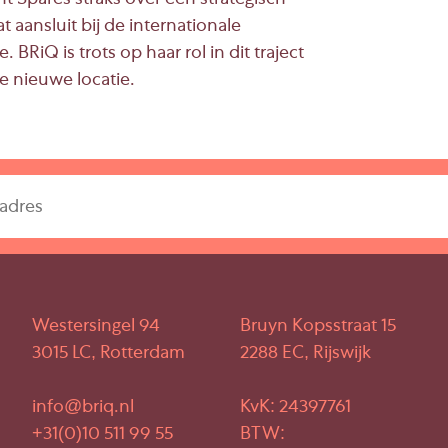
 Spares straks over een strategisch
 aansluit bij de internationale
 BRiQ is trots op haar rol in dit traject
e nieuwe locatie.
Westersingel 94
Bruyn Kopsstraat 15
3015 LC, Rotterdam
2288 EC, Rijswijk
info@briq.nl
KvK: 24397761
+31(0)10 511 99 55
BTW: