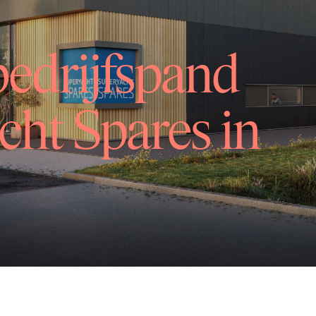
drijfspand
cht Spares in