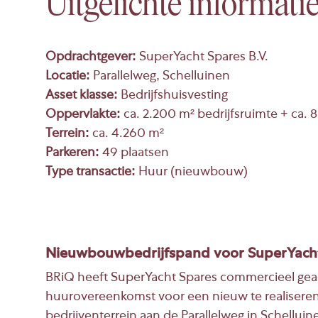
Uitgelichte informati
Opdrachtgever:
SuperYacht Spares B.V.
Locatie:
Parallelweg, Schelluinen
Asset klasse:
Bedrijfshuisvesting
Oppervlakte:
ca. 2.200 m² bedrijfsruimte + ca.
Terrein:
ca. 4.260 m²
Parkeren:
49 plaatsen
Type transactie:
Huur (nieuwbouw)
Nieuwbouwbedrijfspand voor SuperYacht 
BRiQ
heeft
SuperYacht Spares
commercieel geadv
huurovereenkomst voor een nieuw te realiseren
bedrijventerrein aan de Parallelweg in Schelluin