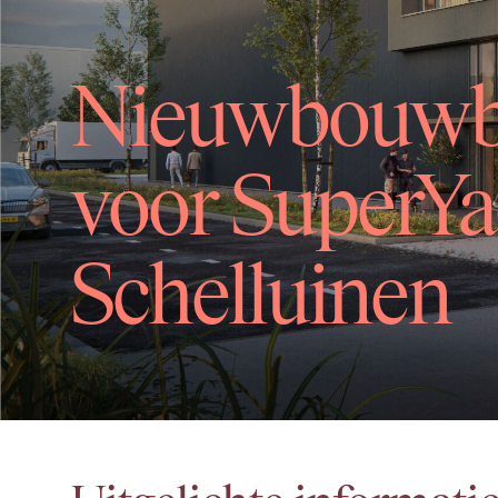
Nieuwbouwbe
voor SuperYa
Schelluinen