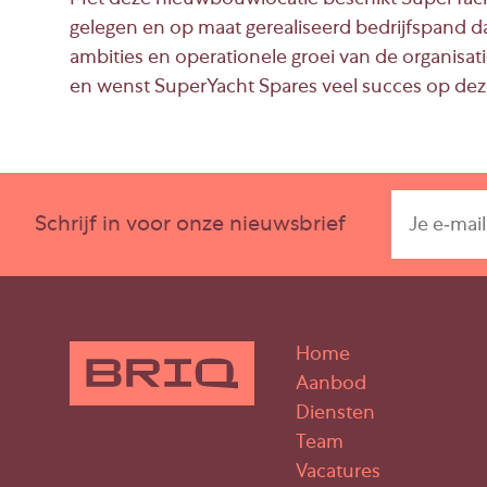
Met deze nieuwbouwlocatie beschikt SuperYacht
gelegen en op maat gerealiseerd bedrijfspand dat
ambities en operationele groei van de organisatie.
en wenst SuperYacht Spares veel succes op dez
Schrijf in voor onze nieuwsbrief
Home
Aanbod
Diensten
Team
Vacatures