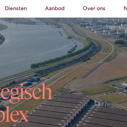
Diensten
Aanbod
Over ons
N
tegisch
plex