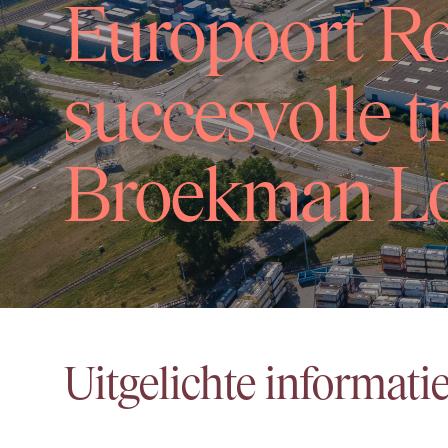
Europoort Ro
succesvolle t
Broekman Log
Uitgelichte informati