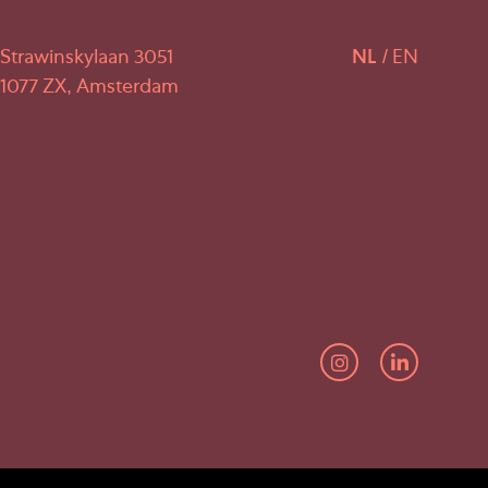
Strawinskylaan 3051
NL
EN
1077 ZX, Amsterdam