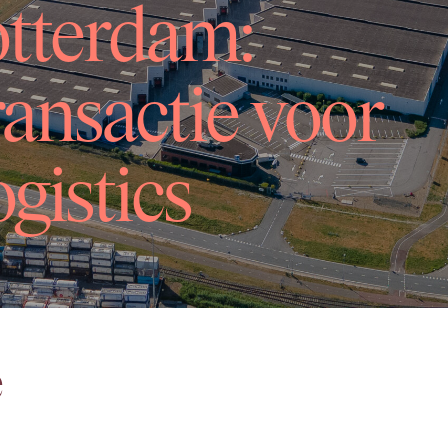
tterdam:
ransactie voor
istics
e