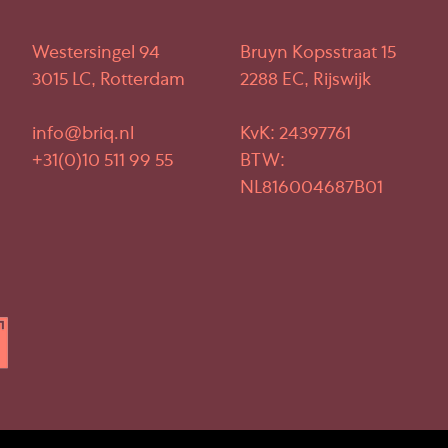
Westersingel 94
Bruyn Kopsstraat 15
3015 LC, Rotterdam
2288 EC, Rijswijk
info@briq.nl
KvK: 24397761
+31(0)10 511 99 55
BTW:
NL816004687B01