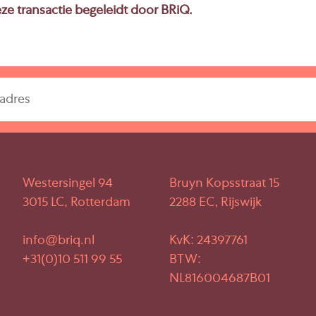
ze transactie begeleidt door BRiQ.
Westersingel 94
Bruyn Kopsstraat 15
3015 LC, Rotterdam
2288 EC, Rijswijk
info@briq.nl
KvK: 24397761
+31(0)10 511 99 55
BTW:
NL816004687B01