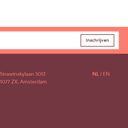
Strawinskylaan 3051
NL
EN
1077 ZX, Amsterdam