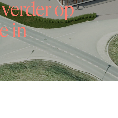
 verder op
e in