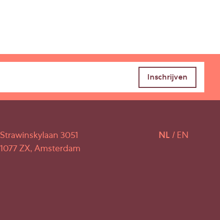
Strawinskylaan 3051
NL
EN
1077 ZX, Amsterdam