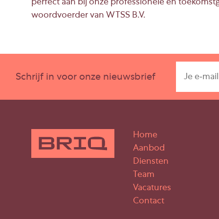
perfect aan bij onze professionele en toekomstg
woordvoerder van WTSS B.V.
Schrijf in voor onze nieuwsbrief
Home
Aanbod
Diensten
Team
Vacatures
Contact