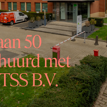
aan 50
rhuurd met
TSS B.V.