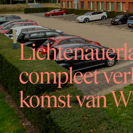
Lichtenauerl
compleet ve
komst van W