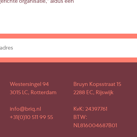
erichte organisatie,” aldus een
Westersingel 94
Bruyn Kopsstraat 15
3015 LC, Rotterdam
2288 EC, Rijswijk
info@briq.nl
KvK: 24397761
+31(0)10 511 99 55
BTW:
NL816004687B01