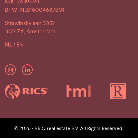
KvK: 24397761
BTW: NL816004687B01
Strawinskylaan 3051
1077 ZX, Amsterdam
NL
EN
© 2026 -
BRiQ real estate B.V.
All Rights Reserved.