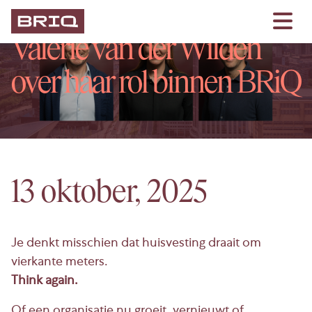
Occupier Performance:
Valerie van der Wilden
over haar rol binnen BRiQ
13 oktober, 2025
Je denkt misschien dat huisvesting draait om
vierkante meters.
Think again.
Of een organisatie nu groeit, vernieuwt of