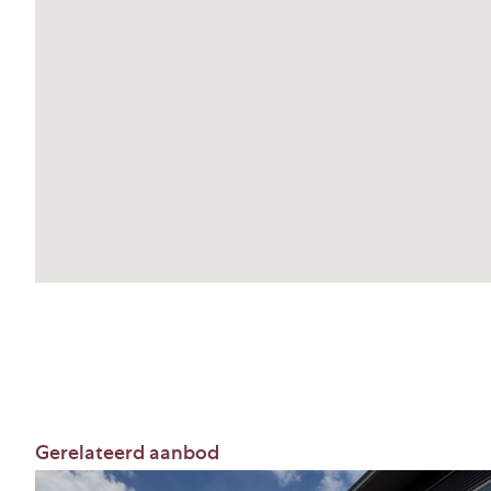
Voormelde oppervlakten zijn indicatief bereke
opname ter plaatse, op basis van plattegrondte
verkregen via www.bagviewer.nl. De oppervlakte
vastgesteld, doch mogen niet worden aangemer
oppervlakte zoals gedefinieerd door het Nederl
instituut in bijlage B van NEN 2580.
Onder- danwel overmaat van het metrage zal ni
enige verrekening van de huurprijs en/of event
leveringen en diensten, tijdens de periode va
met inbegrip van eventuele verlenging(en) hier
Voorzieningen
– 1 elektrisch bedienbare overheaddeur op maai
– Handbrandblussers* en brandslanghaspels;
Gerelateerd aanbod
– Sprinklersysteem (EFRS) aangebracht in de ge