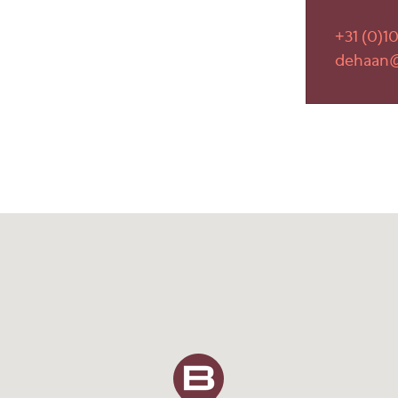
. ca. 667 m2 kantoor-/
+31 (0)10
dehaan@
derd, zodat beide units
 gewenst kunt u contact
er de mogelijkheden.
ventura in Strijen. Het
vlak van 23,7 ha. en is
ane grond voorzien van één
t ingebouwde loopdeur;