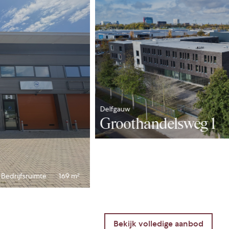
Delfgauw
Groothandelsweg 1
Bedrijfsruimte
169 m²