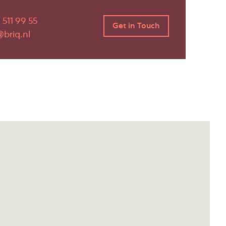
 511 99 55
briq.nl