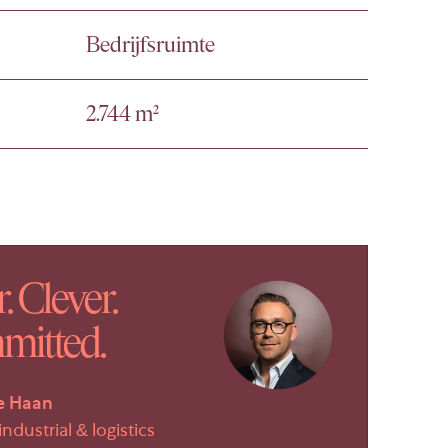
Bedrijfsruimte
2.744 m²
. Clever.
itted.
e Haan
industrial & logistics