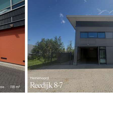
dels indirect gestookte
merk ATAG,
vel;
en zullen “om niet” aan
der mag dus gebruik maken
en behoren niet tot het
Heinenoord
Reedijk 8-7
king van deze
mte
118 m²
houd van deze
der. Deze voorzieningen
ehuurde achter te blijven.