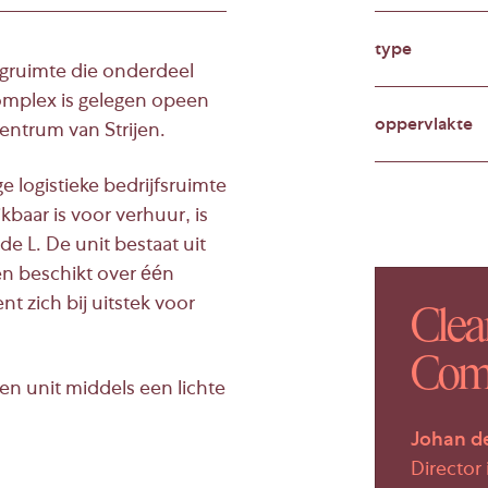
type
lagruimte die onderdeel
omplex is gelegen opeen
oppervlakte
entrum van Strijen.
e logistieke bedrijfsruimte
kbaar is voor verhuur, is
e L. De unit bestaat uit
en beschikt over één
 zich bij uitstek voor
Clear
Comm
en unit middels een lichte
Johan d
Director 
voor verhuur en omvat ca.