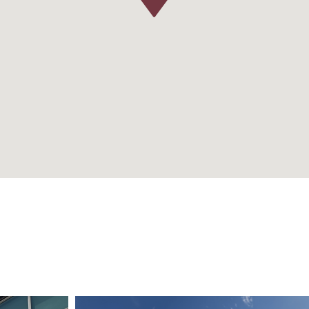
nd aan de hand van
keningen en informatie
n zijn zo secuur mogelijk
kt als verhuurbare
ands Normalisatie-
mmer (kunnen) leiden tot
uele kosten bijkomende
n deze huurovereenkomst
van.
veld niveau;
hele bedrijfsruimte aan