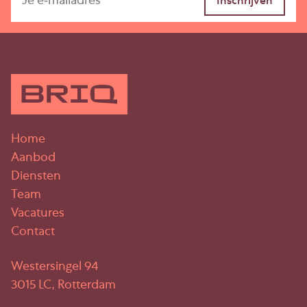
Betaling
Betaling van de huur, servicekosten en btw
geschiedt per kalendermaand vooruit.
Aanvaarding
Per direct.
Home
Aanbod
Huurtermijn(en)
Diensten
Minimaal 2 jaar met verlengingsperioden van 2 jaar.
Team
Andere termijnen in overleg bespreekbaar.
Vacatures
Contact
Huurprijsaanpassing
Jaarlijks, voor het eerst één jaar na huuringang, op
Westersingel 94
basis van de Consumentenprijsindex, reeks CPI-
3015 LC, Rotterdam
alle huishoudens (2015 =100) zoals gepubliceerd