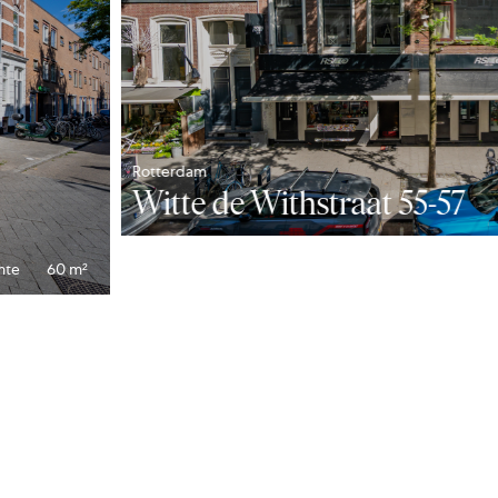
en voor prestaties die
n worden geopteerd voor
aste verhuur wordt
s worden berekend.
Rotterdam
Witte de Withstraat 55-57
it.
mte
60 m²
lkenmale 5 jaar.
erplichtingen zal huurder
rantie stellen bij een in
an tenminste drie
en met BTW.