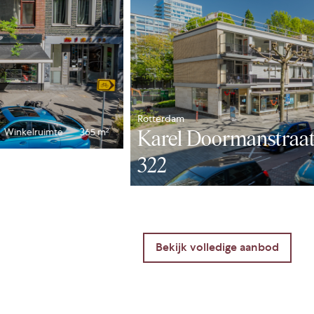
Rotterdam
Karel Doormanstraat
Winkelruimte
365 m²
322