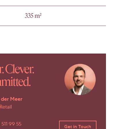
335 m²
. Clever.
itted.
 der Meer
Retail
 511 99 55