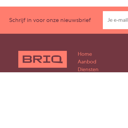
Overeenkomst
Huurovereenkomst op basis van het standaard
Schrijf in voor onze nieuwsbrief
Onroerende Zaken (ROZ) voor winkelruimte en 
maart 2025, met bijbehorende algemene bepali
Disclaimer
Home
Deze vrijblijvende informatie is met de grootst 
Aanbod
samengesteld, maar er wordt geen aansprakelij
Diensten
eventuele onjuistheid ervan. Deze vrijblijvende 
Team
als indicatieve informatieverstrekking en kan
Vacatures
als aanbieding c.q. offerte.
Contact