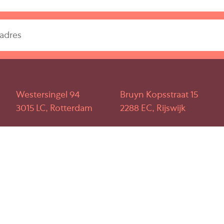
model van de Raad voor
horecaruimte, versie
ngen.
Westersingel 94
Bruyn Kopsstraat 15
mogelijke zorgvuldigheid
3015 LC, Rotterdam
2288 EC, Rijswijk
kheid aanvaardt voor de
informatie dient slechts
info@briq.nl
KvK: 24397761
 nimmer worden beschouwd
+31(0)10 511 99 55
BTW:
NL816004687B01