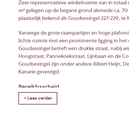
Zeer representatieve winkelruimte van in totaal 
m² gelegen op de begane grond alsmede ca. 70 m
plaatselijk bekend als Goudsesingel 227-229, te
Vanwege de grote raampartijen en hoge plafond
lichte ruimte met een prominente ligging in het
Goudsesingel betreft een drukke straat, nabij 
Hoogstraat, Pannekoekstraat, Lijnbaan en de Co
Goudsesingel zijn onder andere Albert Heijn, 
Kanarie gevestigd.
Bereikbaarheid
Bereikbaarheid auto:
De ring en rijkswegen rondom Rotterdam zijn go
Oostzeedijk/Maasboulevard of de Boezemweg.
Bereikbaarheid openbaar vervoer: