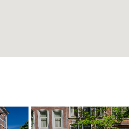
s.
 op basis van de
dens (2015 =100) zoals
tatistiek.
punt geweest dat huurder
gestelde of nader vast te