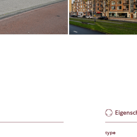
Eigens
type