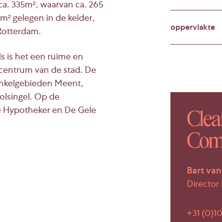
ca. 335m², waarvan ca. 265
² gelegen in de kelder,
oppervlakte
 Rotterdam.
s is het een ruime en
 centrum van de stad. De
winkelgebieden Meent,
olsingel. Op de
De Hypotheker en De Gele
Clear
Comm
Bart van
ed te bereiken via de
Director 
+31 (0)10