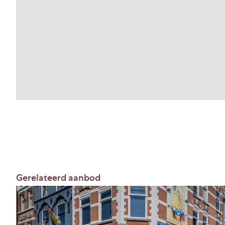
aangevuld met door partijen geparafeerde foto’
Huurprijs
€ 99.500,- per jaar, te vermeerderen met BTW.
Aanvaarding
In overleg.
Huurprijsherziening
Jaarlijks, voor het eerst één jaar na huuringang,
Consumentenprijsindex, reeks CPI- alle huishou
gepubliceerd door het Centraal Bureau voor de S
Gerelateerd aanbod
Btw
Bij het vaststellen van de huurprijs is uitgangs
het gehuurde voor tenminste het bij de wet vast