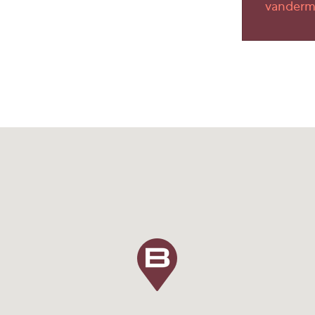
vanderm
iverse bus- en tramlijnen
gelegen.
in het door huidig
dwerkelijke oplevering
 en verhuurder te
waarin wordt aangegeven
n welke installaties en
ehoren en waarin tevens
 wordt gegeven, eventueel