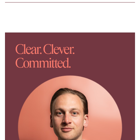
komt.
Locatie
Het gebouw is gelegen aan de Oostzeedijk 138, te
Rotterdam. De locatie is zeer goed gelegen in de
Clear. Clever.
populaire wijk Kralingen en staat bekend om zijn
dynamische sfeer en gemengde functie van horeca
Committed.
en retail. Op loopafstand is de Lusthofstraat
gelegen, waar tal van winkels en eetgelegenheden
gelegen zijn. Het gebouw biedt uitstekende
zichtbaarheid en exposure aan een levendige straat
met veel voetgangersverkeer.
Bereikbaarheid
Met De Auto
Het gebouw is goed bereikbaar met de auto dankzij