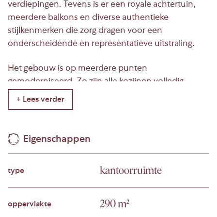
verdiepingen. Tevens is er een royale achtertuin,
meerdere balkons en diverse authentieke
stijlkenmerken die zorg dragen voor een
onderscheidende en representatieve uitstraling.
Het gebouw is op meerdere punten
gemoderniseerd. Zo zijn alle kozijnen volledig
vernieuwd en voorzien van HR++ beglazing. Dankzij
deze investeringen voldoet het gebouw aan de
hedendaagse duurzaamheidseisen en beschikt het
over energielabel B. De hoogwaardige
Eigenschappen
kantoorruimte is verdeeld in diverse kantoorkamers
met hoge plafonds en ornamenten, voorzien van
kantoorruimte
type
nette pvc vloerafwerking, verlichtingsarmaturen,
twee volwaardige pantry’s, sanitair, mechanische
ventilatie en verwarming. Kortom, een instap klaar
290 m²
oppervlakte
kantoor welke op korte termijn voor u beschikbaar