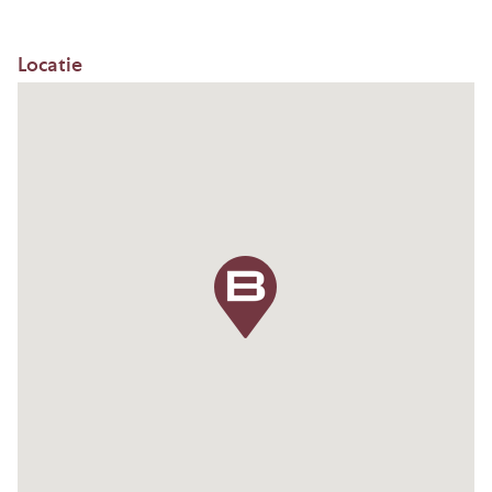
Oppervlakte (in B.v.o.)
Totaal: ca. 290 m².
Locatie
Parkeren
Betaald parkeren kan op de openbare weg voor de
deur.
Opleveringsniveau
De kantoorruimte verkeerd in nette staat en
beschikt onder andere over de navolgende
elementen:
– Vernieuwde kozijnen met HR ++ glas;
– Royale achtertuin en meerdere balkons;
– Diverse pantry’s;
– Hoge plafonds met ornamenten;
– Verlichtingsarmaturen;