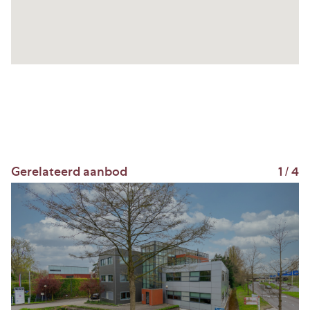
– Kabelgoten voorzien van elektra en
databekabeling;
– Diverse vloerafwerking;
– Verwarming middels radiatoren;
– Zonwering aan de binnenzijde;
– Te openen ramen.
Huurprijs Kantoorruimte
De huurprijs van de kantoorruimte bedraagt €
Gerelateerd aanbod
1
/
4
5.250,- per maand exclusief servicekosten, te
vermeerderen met btw.
Servicekosten
Voorschotbedrag van € 85,- per m² per jaar, te
vermeerderen met btw.