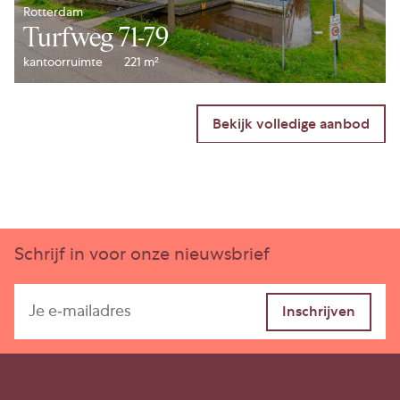
Betaling
Rotterdam
Betaling van de huur, servicekosten en btw
Turfweg 71-79
geschiedt per maand vooruit.
kantoorruimte
221 m²
Aanvaarding
In overleg.
Huurtermijn(en)
5 jaar met aansluitende perioden van telkenmale 5
jaar.
Schrijf in voor onze nieuwsbrief
Huurprijsaanpassing
Jaarlijks, voor het eerst één jaar na huuringang, op
basis van de Consumentenprijsindex, reeks CPI-
alle huishoudens (2015 =100) zoals gepubliceerd
door het Centraal Bureau voor de Statistiek.