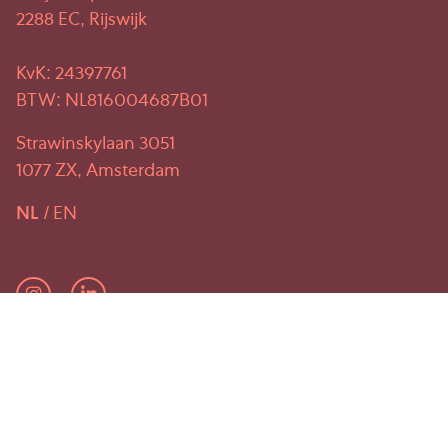
2288 EC, Rijswijk
KvK: 24397761
BTW: NL816004687B01
Strawinskylaan 3051
1077 ZX, Amsterdam
NL
EN