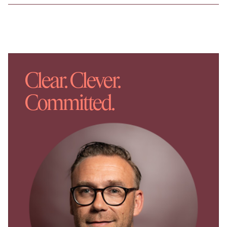
Hoofdgebouw:
• Ca. 1.160 m² kantoorruimte;
Bestemming
De bestemming van het onderhavige onroerend
Clear. Clever.
goed betreft Bedrijven voor Maritieme industrie en
dienstverlening.
Committed.
Bereikbaarheid
De bereikbaarheid per auto is uitstekend te
noemen middels de rijksweg A15 (Europoort-
Gorinchem-Nijmegen). Per openbaar vervoer is het
object middels busverbinding goed bereikbaar.
Parkeren
Er is voldoende ruimte grenzend aan de voor