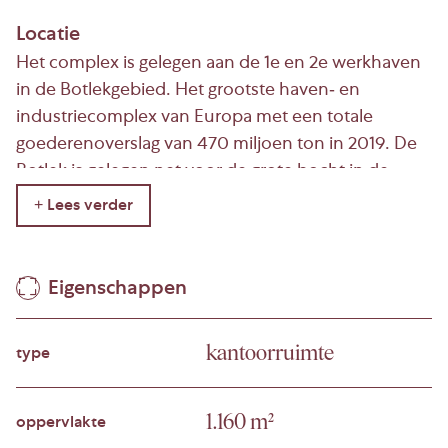
Locatie
Het complex is gelegen aan de 1e en 2e werkhaven
in de Botlekgebied. Het grootste haven- en
industriecomplex van Europa met een totale
goederenoverslag van 470 miljoen ton in 2019. De
Botlek is gelegen net voor de grote bocht in de
snelweg A15 waarna de weg overgaat in de N15. Aan
voorzieningen ontbreekt het er niet en er is een
directe aansluiting op de A15. In de nabijheid zijn er
twee Rail Chemical Centers waarvan logistieke
Eigenschappen
bedrijven gebruik kunnen maken. Tevens is er in dit
gebied een grote aanwezigheid van terminals waar
kantoorruimte
type
stukgoed wordt overgeslagen en waar grote
internationale maritieme spelers gehuisvest zijn.
1.160 m²
oppervlakte
Beschikbaarheid