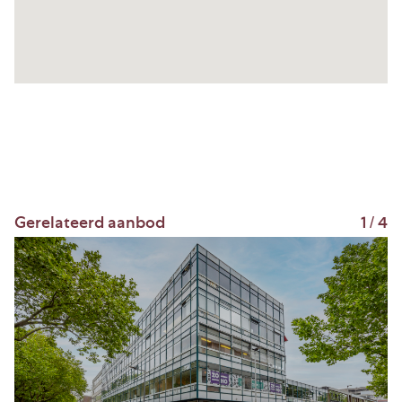
Zaken (ROZ) voor kantoorruimte en overige
bedrijfsruimte, versie februari 2015, met
bijbehorende algemene bepalingen eventueel
aangevuld met bijzondere bepalingen van
verhuurder.
Huurtermijn
5 jaar + 5 verlengingsjaren, eventuele afwijkende
termijnen in overleg.
Gerelateerd aanbod
1
/
4
Zekerheidstelling Huur
Ter meerdere zekerheid van nakoming van zijn
verplichtingen zal huurder een bankgarantie stellen
bij een erkende Nederlandse bankinstelling, hoogte
van de zekerheidsstelling wordt nader vastgesteld
en is afhankelijk van solvabiliteit huurder mede de