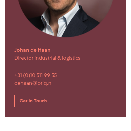
verhuur beschikbare loodsen om te parkeren.
Huurprijs
Huurprijzen:
• Kantoor hoofdgebouw: vanaf € 110,– per m² per
jaar
Johan de Haan
Bovengenoemde huurprijzen zijn exclusief
Director industrial & logistics
voorschot servicekosten en b.t.w.
+31 (0)10 511 99 55
Servicekosten
dehaan@briq.nl
Het voorschot servicekosten zal in nader overleg
tussen huurder en verhuurder worden vastgesteld
e.e.a. is afhankelijk van het door huurder af te
nemen pakket van leveringen en diensten.
Btw