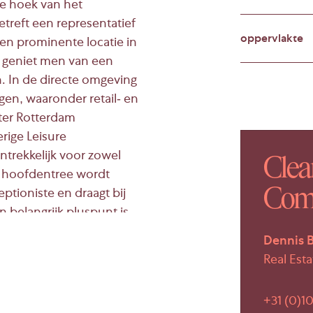
e hoek van het
treft een representatief
oppervlakte
n prominente locatie in
 geniet men van een
n. In de directe omgeving
en, waaronder retail- en
ter Rotterdam
ige Leisure
ntrekkelijk voor zowel
Clear
e hoofdentree wordt
Comm
tioniste en draagt bij
n belangrijk pluspunt is
met een ruime
Dennis 
reikbaarheid van het
Real Esta
+31 (0)10