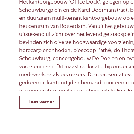
Het kantoorgebouw ‘Office Dock’, gelegen op d
Schouwburgplein en de Karel Doormanstraat, be
en duurzaam multi-tenant kantoorgebouw op ee
het centrum van Rotterdam. Vanuit het gebouw
uitstekend uitzicht over het levendige stadsplei
bevinden zich diverse hoogwaardige voorziening
horecagelegenheden, bioscoop Pathé, de Thea
Schouwburg, concertgebouw De Doelen en over
voorzieningen. Dit maakt de locatie bijzonder aa
medewerkers als bezoekers. De representatiev
gedurende kantoortijden bemand door een recep
aan een professionele en gastvrije uitstraling. Ee
de aanwezigheid van een eigen parkeergarage 
parkeernorm, wat het gebruikscomfort en de be
gebouw verder versterkt.
Oppervlakte