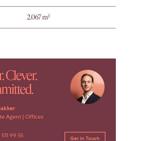
2.067 m²
. Clever.
itted.
Bakker
te Agent | Offices
 511 99 55