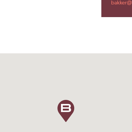
bakker@b
 circa 5.000 m²
2.067 m² kantoorruimte
rruimte
te vermeerderen met btw.
te vermeerderen met btw.